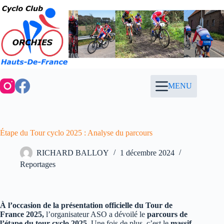
Passer
au
contenu
MENU
Étape du Tour cyclo 2025 : Analyse du parcours
RICHARD BALLOY
1 décembre 2024
Reportages
À l’occasion de la présentation officielle du Tour de
France 2025,
l’organisateur ASO a dévoilé le
parcours de
l’étape du tour cyclo 2025
. Une fois de plus, c’est le
massif