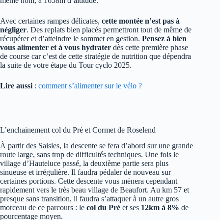
même nom, à 1658m d’altitude.
Avec certaines rampes délicates,
cette montée n’est pas à
négliger
. Des replats bien placés permettront tout de même de
récupérer et d’atteindre le sommet en gestion.
Pensez à bien
vous alimenter et à vous hydrater
dès cette première phase
de course car c’est de cette stratégie de nutrition que dépendra
la suite de votre étape du Tour cyclo 2025.
Lire aussi
:
comment s’alimenter sur le vélo ?
L’enchainement col du Pré et Cormet de Roselend
À partir des Saisies, la descente se fera d’abord sur une grande
route large, sans trop de difficultés techniques. Une fois le
village d’Hauteluce passé, la deuxième partie sera plus
sinueuse et irrégulière. Il faudra pédaler de nouveau sur
certaines portions. Cette descente vous mènera cependant
rapidement vers le très beau village de Beaufort. Au km 57 et
presque sans transition, il faudra s’attaquer à un autre gros
morceau de ce parcours : le
col du Pré
et ses
12km à 8%
de
pourcentage moyen.