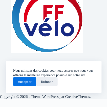
Calendrier
Contact
Politique de confidentialité
Nous utilisons des cookies pour nous assurer que nous vous
Mentions légales
offrons la meilleure expérience possible sur notre site.
Accepter
Refuser
Copyright © 2026 - Thème WordPress par
CreativeThemes
.
Site developpe en interne par le CCO