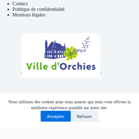
Contact
Politique de confidentialité
Mentions légales
Téléphone , Mail
Nous utilisons des cookies pour nous assurer que nous vous offrons la
Tél : 06 81 41 39 09
meilleure expérience possible sur notre site.
Accepter
Refuser
Adresse mail :
cyclocluborchies@gmail.com
Copyright © 2026 - Thème WordPress par
CreativeThemes
.
Site developpe en interne par le CCO