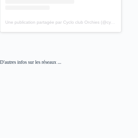
Une publication partagée par Cyclo club Orchies (@cyclo_club_orchies)
D'autres infos sur les réseaux ...