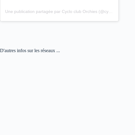
Une publication partagée par Cyclo club Orchies (@cyclo_club_orchies)
D'autres infos sur les réseaux ...