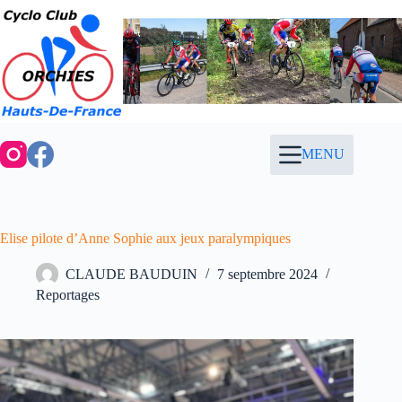
Passer
au
contenu
MENU
Elise pilote d’Anne Sophie aux jeux paralympiques
CLAUDE BAUDUIN
7 septembre 2024
Reportages