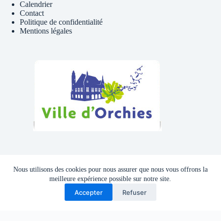
Calendrier
Contact
Politique de confidentialité
Mentions légales
Téléphone , Mail
Nous utilisons des cookies pour nous assurer que nous vous offrons la
Tél : 06 81 41 39 09
meilleure expérience possible sur notre site.
Accepter
Refuser
Adresse mail :
cyclocluborchies@gmail.com
Copyright © 2026 - Thème WordPress par
CreativeThemes
.
Site developpe en interne par le CCO