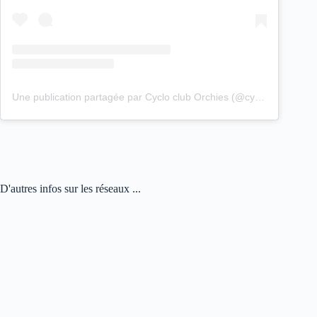
Une publication partagée par Cyclo club Orchies (@cyclo_club_orchies)
D'autres infos sur les réseaux ...