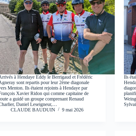
Arrivés à Hendaye Eddy le Berrigaud et Frédéric
Ils ét
Agneray sont repartis pour leur 2ème diagonale
Henda
vers Menton. Ils étaient rejoints à Hendaye par
diagon
François Xavier Ridon qui comme capitaine de
planif
route a guidé un groupe comprenant Renaud
Weing
Charlier, Daniel Leseigneur,…
Sylva
CLAUDE BAUDUIN
9 mai 2026