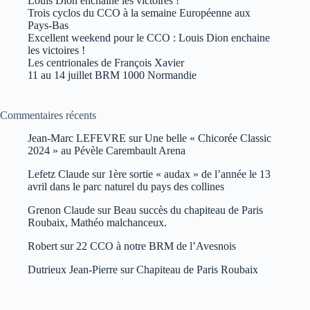
Louis Dion enchaîne les victoires !
Trois cyclos du CCO à la semaine Européenne aux
Pays-Bas
Excellent weekend pour le CCO : Louis Dion enchaine
les victoires !
Les centrionales de François Xavier
11 au 14 juillet BRM 1000 Normandie
Commentaires récents
Jean-Marc LEFEVRE
sur
Une belle « Chicorée Classic
2024 » au Pévèle Carembault Arena
Lefetz Claude
sur
1ère sortie « audax » de l’année le 13
avril dans le parc naturel du pays des collines
Grenon Claude
sur
Beau succès du chapiteau de Paris
Roubaix, Mathéo malchanceux.
Robert
sur
22 CCO à notre BRM de l’Avesnois
Dutrieux Jean-Pierre
sur
Chapiteau de Paris Roubaix