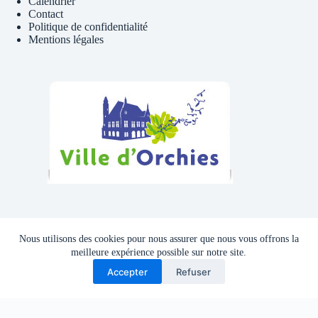
Calendrier
Contact
Politique de confidentialité
Mentions légales
Téléphone , Mail
Nous utilisons des cookies pour nous assurer que nous vous offrons la
Tél : 06 81 41 39 09
meilleure expérience possible sur notre site.
Accepter
Refuser
Adresse mail :
cyclocluborchies@gmail.com
Copyright © 2026 - Thème WordPress par
CreativeThemes
.
Site developpe en interne par le CCO