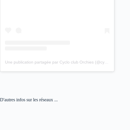
Une publication partagée par Cyclo club Orchies (@cyclo_club_orchies)
D'autres infos sur les réseaux ...