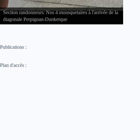
Section randonneurs: Nos 4 mousquetaires à l'arrivée de la
diagonale Perpignan-Dunkerque
Secti
Publications :
Plan d'accès :