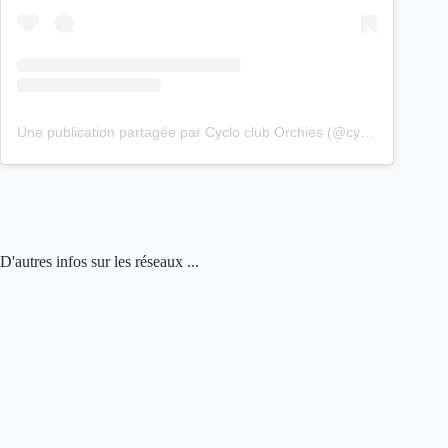
Une publication partagée par Cyclo club Orchies (@cyclo_club_orchies)
D'autres infos sur les réseaux ...