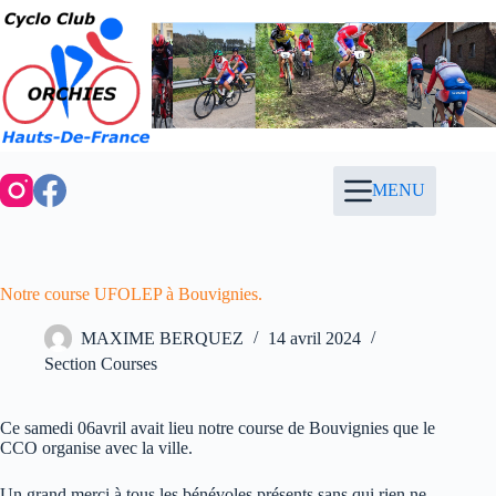
Passer
au
contenu
MENU
Notre course UFOLEP à Bouvignies.
MAXIME BERQUEZ
14 avril 2024
Section Courses
Ce samedi 06avril avait lieu notre course de Bouvignies que le
CCO organise avec la ville.
Un grand merci à tous les bénévoles présents sans qui rien ne