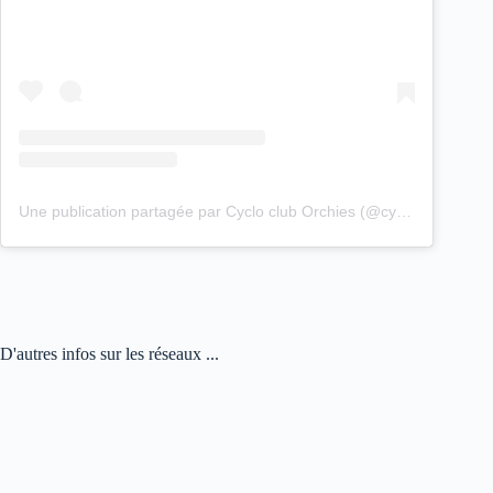
Une publication partagée par Cyclo club Orchies (@cyclo_club_orchies)
D'autres infos sur les réseaux ...