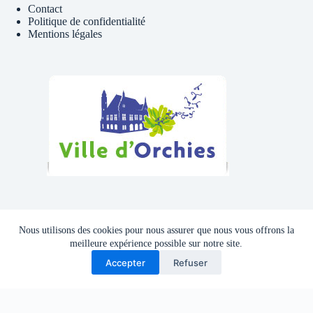
Contact
Politique de confidentialité
Mentions légales
Téléphone , Mail
Nous utilisons des cookies pour nous assurer que nous vous offrons la
Tél : 06 81 41 39 09
meilleure expérience possible sur notre site.
Accepter
Refuser
Adresse mail :
cyclocluborchies@gmail.com
Copyright © 2026 - Thème WordPress par
CreativeThemes
.
Site developpe en interne par le CCO