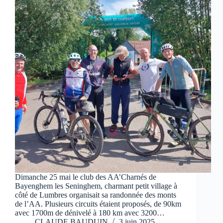
Dimanche 25 mai le club des AA’Charnés de
Bayenghem les Seninghem, charmant petit village à
côté de Lumbres organisait sa randonnée des monts
de l’AA. Plusieurs circuits étaient proposés, de 90km
avec 1700m de dénivelé à 180 km avec 3200…
CLAUDE BAUDUIN
3 juin 2025