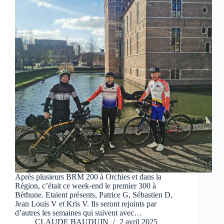
Après plusieurs BRM 200 à Orchies et dans la
Région, c’était ce week-end le premier 300 à
Béthune. Etaient présents, Patrice G, Sébastien D,
Jean Louis V et Kris V. Ils seront rejoints par
d’autres les semaines qui suivent avec…
CLAUDE BAUDUIN
2 avril 2025